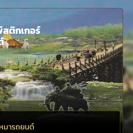
์สติกเกอร์
์
าเหมารถยนต์