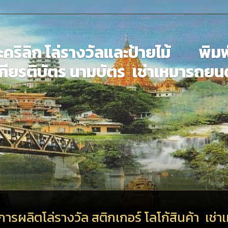
อะคริลิก โล่รางวัลและป้ายไม้ พิมพ
เกียรติบัตร นามบัตร เช่าเหมารถยนต
การผลิตโล่รางวัล สติกเกอร์ โลโก้สินค้า เช่