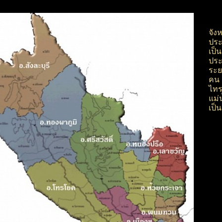
จัง
ประ
เป็
ประ
ระย
คน 
ไทร
แม่
เป็น